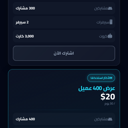
👥
مشتركين
300 مشترك
🖥️
سيرفرات
2 سيرفر
🏟️
كروت
3,000 كارت
اشترك الآن
الأكثر استخدامًا
عرض 400 عميل
$20
/
30
يوم
👥
مشتركين
400 مشترك