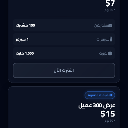
$7
/
30
يوم
👥
مشتركين
100 مشترك
🖥️
سيرفرات
1 سيرفر
🏟️
كروت
1,000 كارت
اشترك الآن
للشبكات الصغيرة
عرض 300 عميل
$15
/
30
يوم